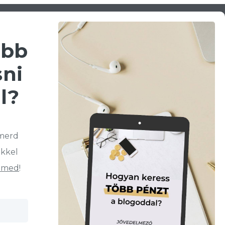
öbb
sni
l?
smerd
kkel
elmed
!