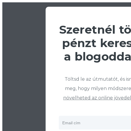
Szeretnél t
pénzt kere
a blogodda
Töltsd le az útmutatót, és i
meg, hogy milyen módszere
növelheted az online jöved