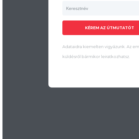
KÉREM AZ ÚTMUTATÓT
Adataidra kiemelten vigyázunk. Az em
küldésről bármikor leiratkozhatsz.