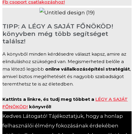
Fb csoport csatlakozáshoz!
TIPP: A LÉGY A SAJÁT FŐNÖKÖD!
könyvben még több segítséget
találsz!
A könyvből minden kérdésedre választ kapsz, amire az
elinduláshoz szükséged van. Megismerheted belőle a
ma létező legjobb
online vállalkozásépítési stratégiát
,
amivel biztos megélhetését és nagyobb szabadságot
teremthetsz te is az életedben.
Kattints a linkre, és tudj meg többet a
LÉGY A SAJÁT
FŐNÖKÖD!
könyvről!
Kedves Látogató! Tájékoztatjuk, hogy a honlap
felhasználói élmény fokozásának érdekében