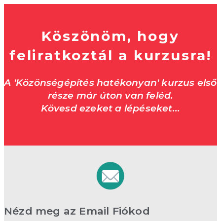
Köszönöm, hogy
feliratkoztál a kurzusra!
A 'Közönségépítés hatékonyan' kurzus első
része már úton van feléd.
Kövesd ezeket a lépéseket...
Nézd meg az Email Fiókod