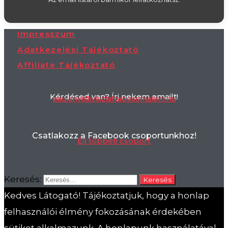
Impresszum
Adatkezelési Tájékoztató
Affiliate Tájékoztató
Kérdésed van? Írj nekem emailt!
paulanyi@viszlattaposomalom.hu
Csatlakozz a Facebook csoportunkhoz!
Élj többet! csoport
Keresés:
Kedves Látogató! Tájékoztatjuk, hogy a honlap
felhasználói élmény fokozásának érdekében