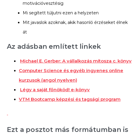
motivációvesztésig
Mi segített túljutni ezen a helyzeten
Mit javaslok azoknak, akik hasonló érzéseket élnek
át
Az adásban említett linkek
Michael E. Gerber: A vállalkozás mítosza c. könyv
Computer Science és egyéb ingyenes online
kurzusok (angol nyelven)
Légy a saját főnököd! e-könyv
VTM Bootcamp képzési és tagsági program
Ezt a posztot más formátumban is