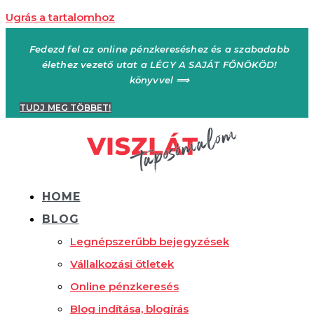
Ugrás a tartalomhoz
Fedezd fel az online pénzkereséshez és a szabadabb
élethez vezető utat a LÉGY A SAJÁT FŐNÖKÖD!
könyvvel ⟹
TUDJ MEG TÖBBET!
HOME
BLOG
Legnépszerűbb bejegyzések
Vállalkozási ötletek
Online pénzkeresés
Blog indítása, blogírás