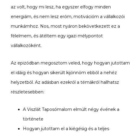
az volt, hogy mi lesz, ha egyszer elfogy minden
energiám, és nem lesz erőm, motivációm a vállalkozói
munkámhoz. Nos, most nyáron bekövetkezett ez a
félelmem, és átéltem egy igazi mélypontot
vállalkozóként.
Az epizódban megosztom veled, hogy hogyan jutottam
el idáig és hogyan sikerült kijönnöm ebből a nehéz
helyzetből. Az adásban ezekről a témákról hallhatsz
részletesebben:
A Viszlát Taposómalom elmúlt négy évének a
története
Hogyan jutottam el a kiégésig és a teljes