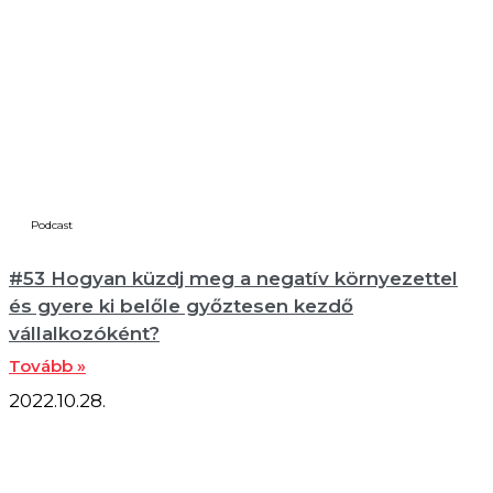
Podcast
#53 Hogyan küzdj meg a negatív környezettel
és gyere ki belőle győztesen kezdő
vállalkozóként?
Tovább »
2022.10.28.