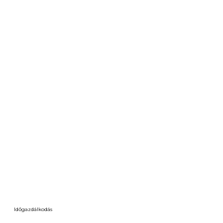
Időgazdálkodás