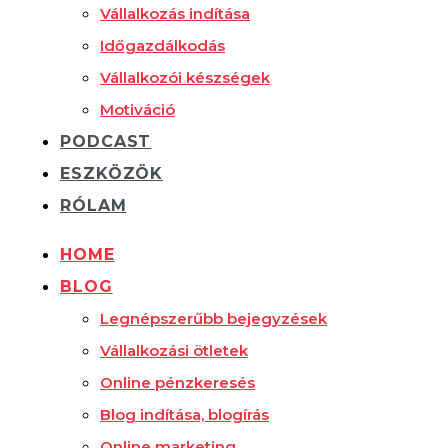
Vállalkozás indítása
Időgazdálkodás
Vállalkozói készségek
Motiváció
PODCAST
ESZKÖZÖK
RÓLAM
HOME
BLOG
Legnépszerűbb bejegyzések
Vállalkozási ötletek
Online pénzkeresés
Blog indítása, blogírás
Online marketing