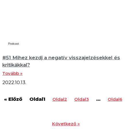
Podcast
#51 Mihez kezdj a negatív visszajelzésekkel és
kritikákkal?
Tovább »
2022.10.13.
« Előző
Oldal
1
…
Oldal
2
Oldal
3
Oldal
6
Következő »