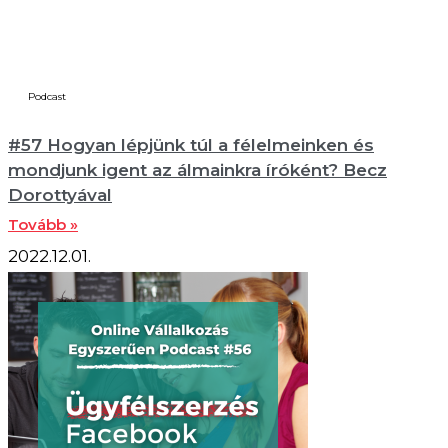
Podcast
#57 Hogyan lépjünk túl a félelmeinken és
mondjunk igent az álmainkra íróként? Becz
Dorottyával
Tovább »
2022.12.01.