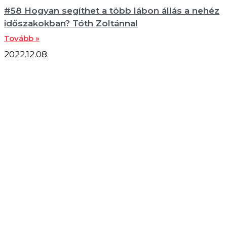
#58 Hogyan segíthet a több lábon állás a nehéz
időszakokban? Tóth Zoltánnal
Tovább »
2022.12.08.