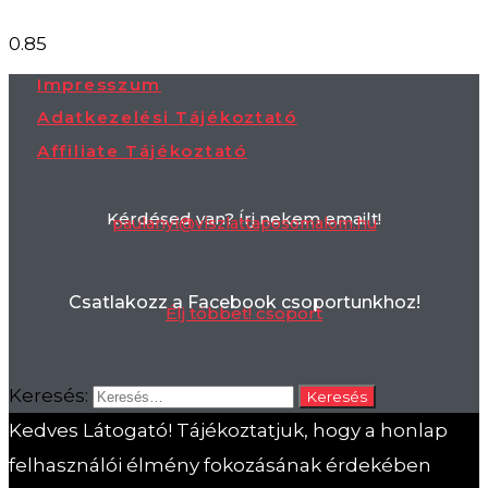
Impresszum
Adatkezelési Tájékoztató
Affiliate Tájékoztató
Kérdésed van? Írj nekem emailt!
paulanyi@viszlattaposomalom.hu
Csatlakozz a Facebook csoportunkhoz!
Élj többet! csoport
Keresés:
Kedves Látogató! Tájékoztatjuk, hogy a honlap
felhasználói élmény fokozásának érdekében