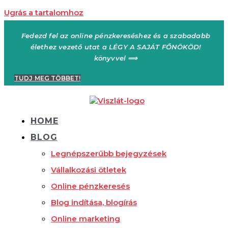
Ugrás a tartalomhoz
Fedezd fel az online pénzkereséshez és a szabadabb
élethez vezető utat a LÉGY A SAJÁT FŐNÖKÖD!
könyvvel ⟹
TUDJ MEG TÖBBET!
HOME
BLOG
Legnépszerűbb bejegyzések
Vállalkozási ötletek
Online pénzkeresés
Blog indítása, blogírás
Online marketing