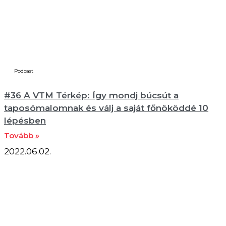
Podcast
#36 A VTM Térkép: Így mondj búcsút a
taposómalomnak és válj a saját főnököddé 10
lépésben
Tovább »
2022.06.02.