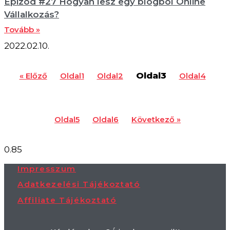
Epizód #27 Hogyan lesz egy blogból Online
Vállalkozás?
Tovább »
2022.02.10.
Oldal
3
« Előző
Oldal
1
Oldal
2
Oldal
4
Oldal
5
Oldal
6
Következő »
Impresszum
Adatkezelési Tájékoztató
Affiliate Tájékoztató