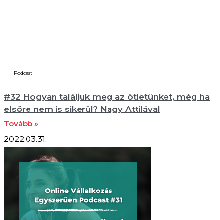
Podcast
#32 Hogyan találjuk meg az ötletünket, még ha
elsőre nem is sikerül? Nagy Attilával
Tovább »
2022.03.31.