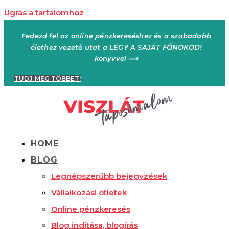
Ugrás a tartalomhoz
Fedezd fel az online pénzkereséshez és a szabadabb
élethez vezető utat a LÉGY A SAJÁT FŐNÖKÖD!
könyvvel ⟹
TUDJ MEG TÖBBET!
HOME
BLOG
Legnépszerűbb bejegyzések
Vállalkozási ötletek
Online pénzkeresés
Blog indítása, blogírás