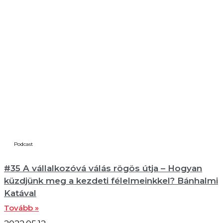
Podcast
#35 A vállalkozóvá válás rögös útja – Hogyan
küzdjünk meg a kezdeti félelmeinkkel? Bánhalmi
Katával
Tovább »