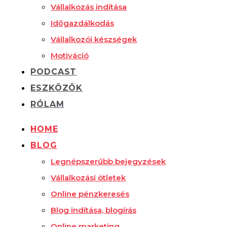
Vállalkozás indítása
Időgazdálkodás
Vállalkozói készségek
Motiváció
PODCAST
ESZKÖZÖK
RÓLAM
HOME
BLOG
Legnépszerűbb bejegyzések
Vállalkozási ötletek
Online pénzkeresés
Blog indítása, blogírás
Online marketing