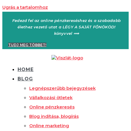
Ugrás a tartalomhoz
Fedezd fel az online pénzkereséshez és a szabadabb
élethez vezető utat a LÉGY A SAJÁT FŐNÖKÖD!
könyvvel ⟹
TUDJ MEG TÖBBET!
HOME
BLOG
Legnépszerűbb bejegyzések
Vállalkozási ötletek
Online pénzkeresés
Blog indítása, blogírás
Online marketing