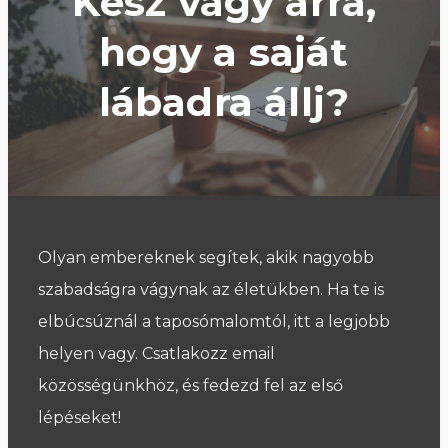
Kész vagy arra,
hogy a saját
lábadra állj?
Olyan embereknek segítek, akik nagyobb
szabadságra vágynak az életükben. Ha te is
elbúcsúznál a taposómalomtól, itt a legjobb
helyen vagy. Csatlakozz email
közösségünkhöz, és fedezd fel az első
lépéseket!