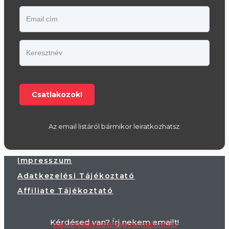
Csatlakozok!
Az email listáról bármikor leiratkozhatsz.
Impresszum
Adatkezelési Tájékoztató
Affiliate Tájékoztató
Kérdésed van? Írj nekem emailt!
paulanyi@viszlattaposomalom.hu