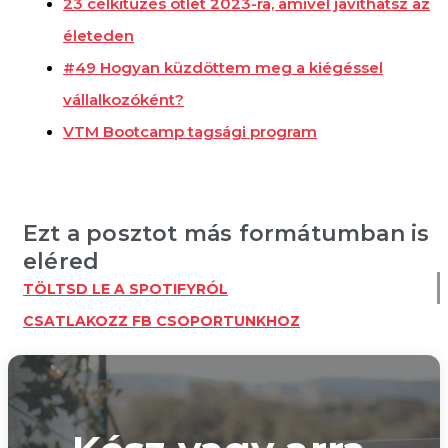
23 célkitűzés ötlet 2023-ra, amivel javíthatsz az
életeden
#49 Hogyan küzdöttem meg a kiégéssel
vállalkozóként?
VTM Bootcamp tagsági program
Ezt a posztot más formátumban is
eléred
TÖLTSD LE A SPOTIFYRÓL
CSATLAKOZZ FB CSOPORTUNKHOZ