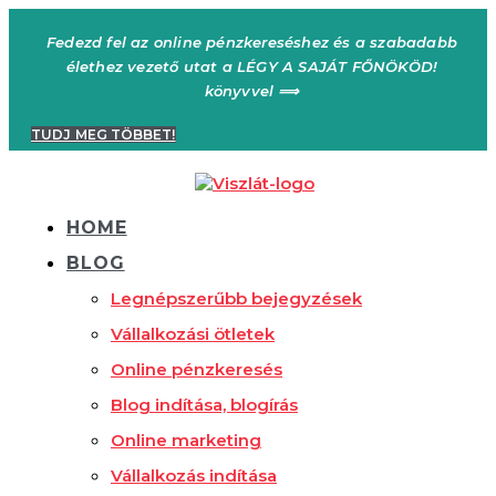
Ugrás
a
Fedezd fel az online pénzkereséshez és a szabadabb
tartalomhoz
élethez vezető utat a LÉGY A SAJÁT FŐNÖKÖD!
könyvvel ⟹
TUDJ MEG TÖBBET!
HOME
BLOG
Legnépszerűbb bejegyzések
Vállalkozási ötletek
Online pénzkeresés
Blog indítása, blogírás
Online marketing
Vállalkozás indítása