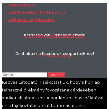
Impresszum
Adatkezelési Tájékoztató
Affiliate Tájékoztató
Kérdésed van? Írj nekem emailt!
paulanyi@viszlattaposomalom.hu
Csatlakozz a Facebook csoportunkhoz!
Élj többet! csoport
Keresés:
Kedves Látogató! Tájékoztatjuk, hogy a honlap
felhasználói élmény fokozásának érdekében
sütiket alkalmazunk. A honlapunk használatával
ön a tájékoztatásunkat tudomásul veszi.