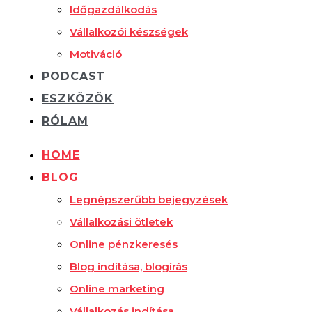
Időgazdálkodás
Vállalkozói készségek
Motiváció
PODCAST
ESZKÖZÖK
RÓLAM
HOME
BLOG
Legnépszerűbb bejegyzések
Vállalkozási ötletek
Online pénzkeresés
Blog indítása, blogírás
Online marketing
Vállalkozás indítása