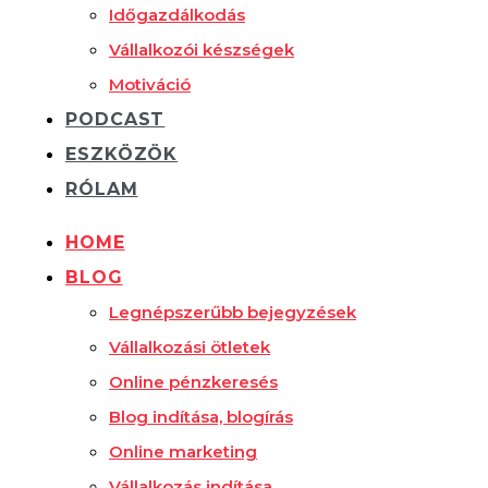
Időgazdálkodás
Vállalkozói készségek
Motiváció
PODCAST
ESZKÖZÖK
RÓLAM
HOME
BLOG
Legnépszerűbb bejegyzések
Vállalkozási ötletek
Online pénzkeresés
Blog indítása, blogírás
Online marketing
Vállalkozás indítása