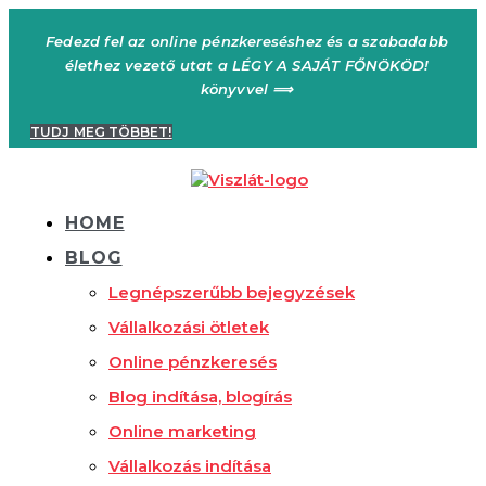
Ugrás
a
Fedezd fel az online pénzkereséshez és a szabadabb
tartalomhoz
élethez vezető utat a LÉGY A SAJÁT FŐNÖKÖD!
könyvvel ⟹
TUDJ MEG TÖBBET!
HOME
BLOG
Legnépszerűbb bejegyzések
Vállalkozási ötletek
Online pénzkeresés
Blog indítása, blogírás
Online marketing
Vállalkozás indítása