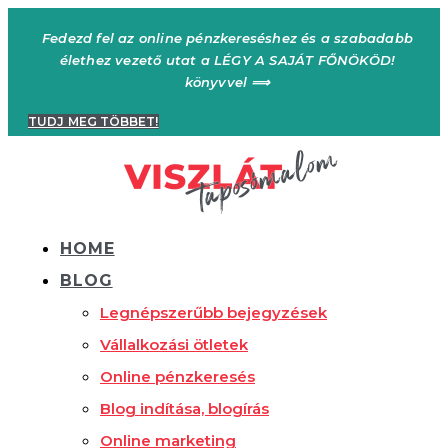
Ugrás
a
Fedezd fel az online pénzkereséshez és a szabadabb
tartalomhoz
élethez vezető utat a LÉGY A SAJÁT FŐNÖKÖD!
könyvvel ⟹
TUDJ MEG TÖBBET!
HOME
BLOG
Legnépszerűbb bejegyzések
Vállalkozási ötletek
Online pénzkeresés
Blog indítása, blogírás
Online marketing