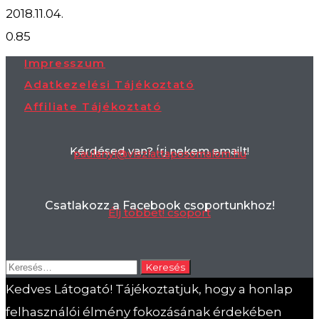
2018.11.04.
Impresszum
Adatkezelési Tájékoztató
Affiliate Tájékoztató
Kérdésed van? Írj nekem emailt!
paulanyi@viszlattaposomalom.hu
Csatlakozz a Facebook csoportunkhoz!
Élj többet! csoport
Keresés:
Kedves Látogató! Tájékoztatjuk, hogy a honlap
felhasználói élmény fokozásának érdekében