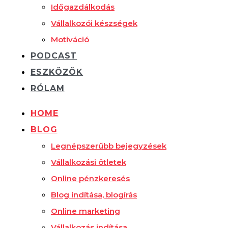
Időgazdálkodás
Vállalkozói készségek
Motiváció
PODCAST
ESZKÖZÖK
RÓLAM
HOME
BLOG
Legnépszerűbb bejegyzések
Vállalkozási ötletek
Online pénzkeresés
Blog indítása, blogírás
Online marketing
Vállalkozás indítása