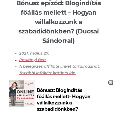
Bónusz epizód: Blogindítás
főállás mellett – Hogyan
vállalkozzunk a
szabadidőnkben? (Ducsai
Sándorral)
2021. május 27.
Paulányi Bea
A bejegyzés affiliate linket tartalmazhat.
További infókért kattints ide.