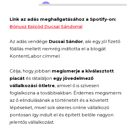
Link az adás meghallgatásához a Spotify-on:
Bónusz Epizód Ducsai Sándorral
Az adás vendége
Ducsai Sándor
, aki egy jól fizető
főállás mellett nemrég indította el a blogját
KontentLabor címmel.
Célja, hogy jobban
megismerje a kiválasztott
piacát
és rátaláljon
egy jövedelmező
vállalkozási ötletre
, amivel ő is szívesen
foglalkozna a továbbiakban. Érdemes megismerni
az ő elindulásának a történetét és a követett
lépéseket, mivel sok sikeres online vállalkozó
pontosan így indult el és épített belőle nagyon
jelentős vállalkozást.