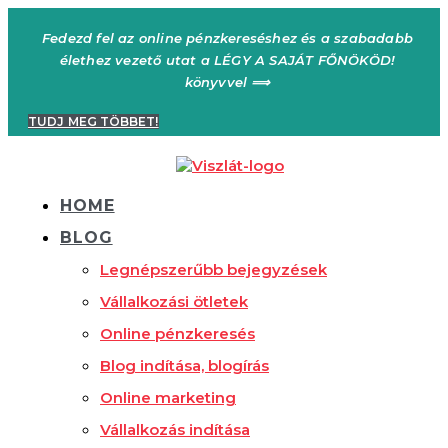
Ugrás
a
Fedezd fel az online pénzkereséshez és a szabadabb
tartalomhoz
élethez vezető utat a LÉGY A SAJÁT FŐNÖKÖD!
könyvvel ⟹
TUDJ MEG TÖBBET!
HOME
BLOG
Legnépszerűbb bejegyzések
Vállalkozási ötletek
Online pénzkeresés
Blog indítása, blogírás
Online marketing
Vállalkozás indítása