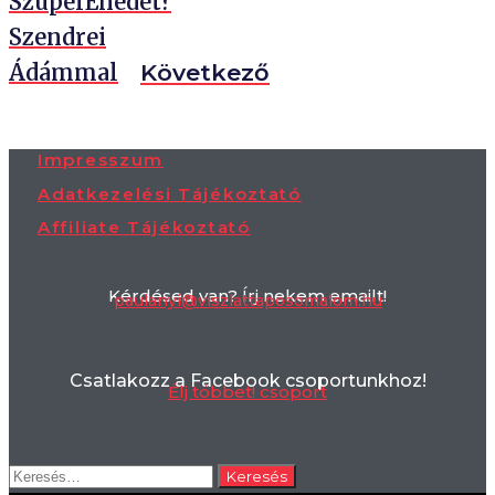
SzuperÉnedet?
Szendrei
Ádámmal
Következő
Impresszum
Adatkezelési Tájékoztató
Affiliate Tájékoztató
Kérdésed van? Írj nekem emailt!
paulanyi@viszlattaposomalom.hu
Csatlakozz a Facebook csoportunkhoz!
Élj többet! csoport
Keresés: