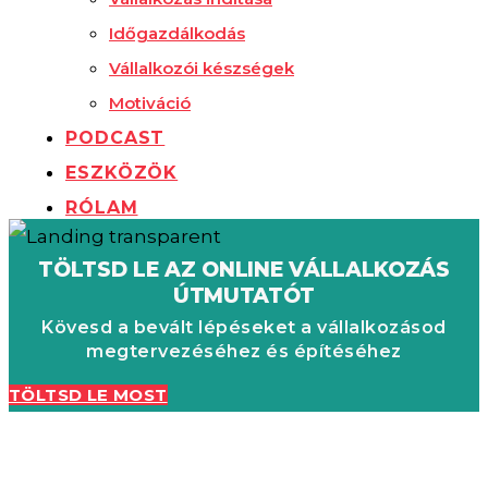
Időgazdálkodás
Vállalkozói készségek
Motiváció
PODCAST
ESZKÖZÖK
RÓLAM
TÖLTSD LE AZ ONLINE VÁLLALKOZÁS
ÚTMUTATÓT
Kövesd a bevált lépéseket a vállalkozásod
megtervezéséhez és építéséhez
TÖLTSD LE MOST