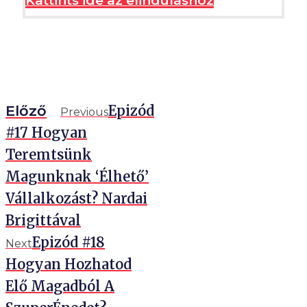
Kattints ide az elinduláshoz
Előző
Epizód
Previous
#17 Hogyan
Teremtsünk
Magunknak ‘Élhető’
Vállalkozást? Nardai
Brigittával
Epizód #18
Next
Hogyan Hozhatod
Elő Magadból A