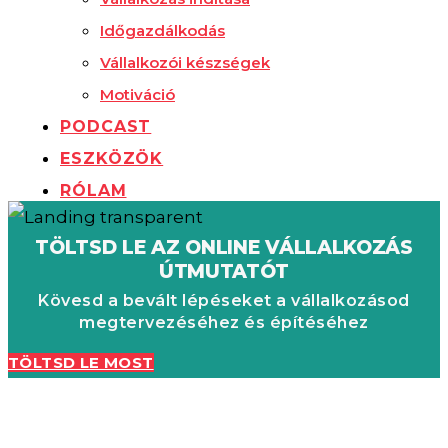
Időgazdálkodás
Vállalkozói készségek
Motiváció
PODCAST
ESZKÖZÖK
RÓLAM
TÖLTSD LE AZ ONLINE VÁLLALKOZÁS
ÚTMUTATÓT
Kövesd a bevált lépéseket a vállalkozásod
megtervezéséhez és építéséhez
TÖLTSD LE MOST