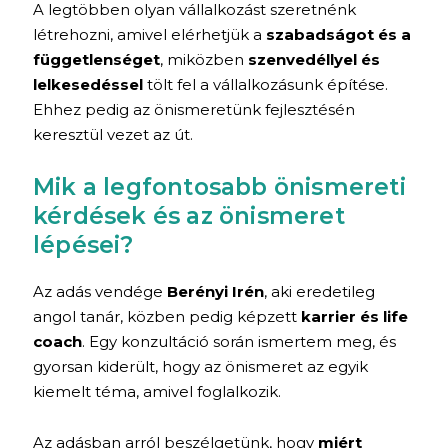
A legtöbben olyan vállalkozást szeretnénk
létrehozni, amivel elérhetjük a
szabadságot és a
függetlenséget
, miközben
szenvedéllyel és
lelkesedéssel
tölt fel a vállalkozásunk építése.
Ehhez pedig az önismeretünk fejlesztésén
keresztül vezet az út.
Mik a legfontosabb önismereti
kérdések és az önismeret
lépései?
Az adás vendége
Berényi Irén
, aki eredetileg
angol tanár, közben pedig képzett
karrier és life
coach
. Egy konzultáció során ismertem meg, és
gyorsan kiderült, hogy az önismeret az egyik
kiemelt téma, amivel foglalkozik.
Az adásban arról beszélgetünk, hogy
miért