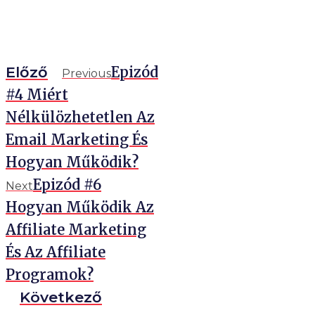
Előző
Epizód
Previous
#4 Miért
Nélkülözhetetlen Az
Email Marketing És
Hogyan Működik?
Epizód #6
Next
Hogyan Működik Az
Affiliate Marketing
És Az Affiliate
Programok?
Következő