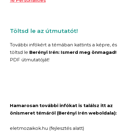
16 Personalities
Töltsd le az útmutatót!
További infókért a témában kattints a képre, és
töltsd le
Berényi Irén: Ismerd meg önmagad!
PDF útmutatóját!
Hamarosan további infókat is találsz itt az
önismeret témáról (Berényi Irén weboldala):
eletmozaikok.hu (fejlesztés alatt)