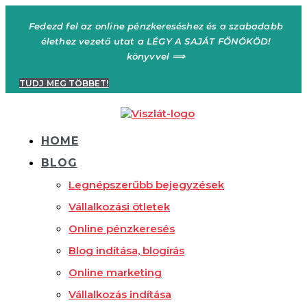
Ugrás
a
Fedezd fel az online pénzkereséshez és a szabadabb
tartalomhoz
élethez vezető utat a LÉGY A SAJÁT FŐNÖKÖD!
könyvvel ⟹
TUDJ MEG TÖBBET!
HOME
BLOG
Legnépszerűbb bejegyzések
Vállalkozási ötletek
Online pénzkeresés
Blog indítása, blogírás
Online marketing
Vállalkozás indítása