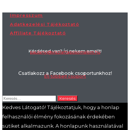
Impresszum
Adatkezelési Tájékoztató
Affiliate Tájékoztató
Kérdésed van? Írj nekem emailt!
paulanyi@viszlattaposomalom.hu
Csatlakozz a Facebook csoportunkhoz!
Élj többet! csoport
Keresés:
Kedves Látogató! Tájékoztatjuk, hogy a honlap
felhasználói élmény fokozásának érdekében
sütiket alkalmazunk. A honlapunk használatával