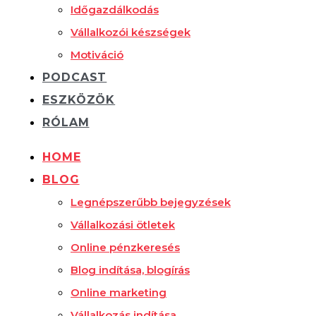
Időgazdálkodás
Vállalkozói készségek
Motiváció
PODCAST
ESZKÖZÖK
RÓLAM
HOME
BLOG
Legnépszerűbb bejegyzések
Vállalkozási ötletek
Online pénzkeresés
Blog indítása, blogírás
Online marketing
Vállalkozás indítása