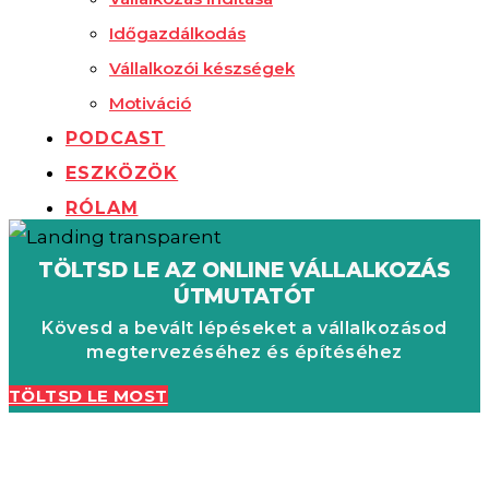
Időgazdálkodás
Vállalkozói készségek
Motiváció
PODCAST
ESZKÖZÖK
RÓLAM
TÖLTSD LE AZ ONLINE VÁLLALKOZÁS
ÚTMUTATÓT
Kövesd a bevált lépéseket a vállalkozásod
megtervezéséhez és építéséhez
TÖLTSD LE MOST