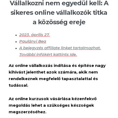
Vállalkozni nem egyedül kell: A
sikeres online vállalkozók titka
a közösség ereje
2023. április 27.
Paulányi Bea
A bejegyzés affiliate linket tartalmazhat.
További infókért kattints ide.
Az online vállalkozás indítása és építése nagy
kihívást jelenthet azok számára, akik nem
rendelkeznek megfelelő tapasztalattal és
tudással.
Az online kurzusok vásárlása kézenfekvő
megoldás lehet a szükséges készségek
megszerzéséhez.