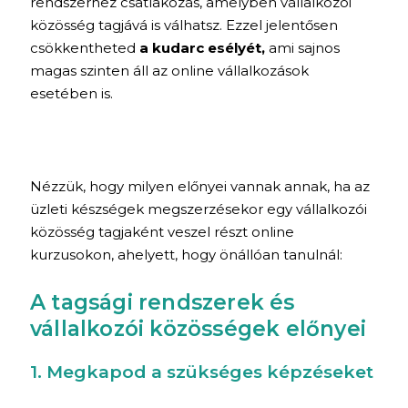
rendszerhez csatlakozás, amelyben vállalkozói
közösség tagjává is válhatsz. Ezzel jelentősen
csökkentheted
a kudarc esélyét,
ami sajnos
magas szinten áll az online vállalkozások
esetében is.
Nézzük, hogy milyen előnyei vannak annak, ha az
üzleti készségek megszerzésekor egy vállalkozói
közösség tagjaként veszel részt online
kurzusokon, ahelyett, hogy önállóan tanulnál:
A tagsági rendszerek és
vállalkozói közösségek előnyei
1. Megkapod a szükséges képzéseket