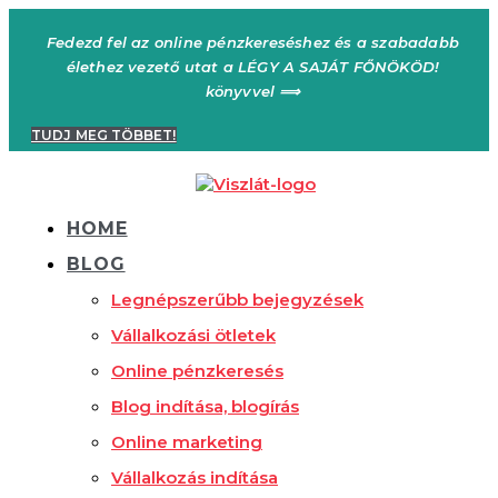
Ugrás
a
Fedezd fel az online pénzkereséshez és a szabadabb
tartalomhoz
élethez vezető utat a LÉGY A SAJÁT FŐNÖKÖD!
könyvvel ⟹
TUDJ MEG TÖBBET!
HOME
BLOG
Legnépszerűbb bejegyzések
Vállalkozási ötletek
Online pénzkeresés
Blog indítása, blogírás
Online marketing
Vállalkozás indítása