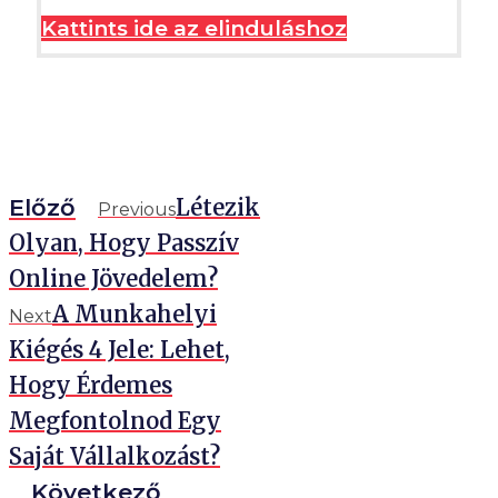
Kattints ide az elinduláshoz
Előző
Létezik
Previous
Olyan, Hogy Passzív
Online Jövedelem?
A Munkahelyi
Next
Kiégés 4 Jele: Lehet,
Hogy Érdemes
Megfontolnod Egy
Saját Vállalkozást?
Következő