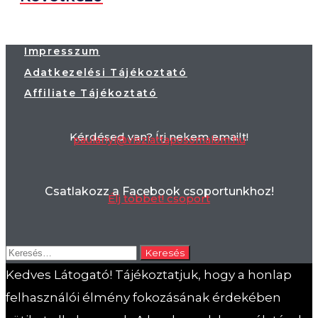
Impresszum
Adatkezelési Tájékoztató
Affiliate Tájékoztató
Kérdésed van? Írj nekem emailt!
paulanyi@viszlattaposomalom.hu
Csatlakozz a Facebook csoportunkhoz!
Élj többet! csoport
Keresés:
Kedves Látogató! Tájékoztatjuk, hogy a honlap
felhasználói élmény fokozásának érdekében