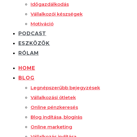
Időgazdálkodás
Vállalkozói készségek
Motiváció
PODCAST
ESZKÖZÖK
RÓLAM
HOME
BLOG
Legnépszerűbb bejegyzések
Vállalkozási ötletek
Online pénzkeresés
Blog indítása, blogírás
Online marketing
Vállalkozás indítása