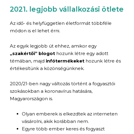
2021. legjobb vállalkozási ötlete
Az idő- és helyfüggetlen életformát többféle
módon is el lehet érni.
Az egyik legjobb út ehhez, amikor egy
„szakértői” blogot
hozunk létre egy adott
témában, majd
infótermékeket
hozunk létre és
értékesítünk a közönségünknek.
2020/21-ben nagy változás történt a fogyasztói
szokásokban a koronavírus hatására,
Magyarországon is.
Olyan emberek is elkezdtek az interneten
vásárolni, akik korábban nem.
Egyre több ember keres és fogyaszt