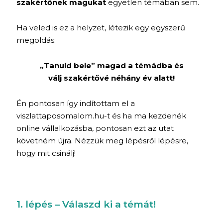
szakértőnek magukat
egyetlen témában sem.
Ha veled is ez a helyzet, létezik egy egyszerű
megoldás:
„Tanuld bele” magad a témádba és
válj szakértővé néhány év alatt!
Én pontosan így indítottam el a
viszlattaposomalom.hu-t és ha ma kezdenék
online vállalkozásba, pontosan ezt az utat
követném újra. Nézzük meg lépésről lépésre,
hogy mit csinálj!
1. lépés – Válaszd ki a témát!