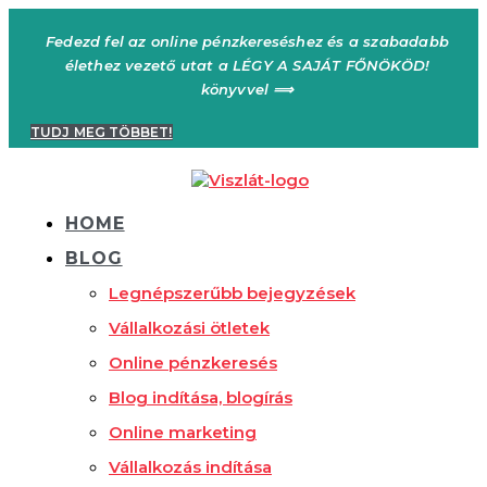
Ugrás
a
Fedezd fel az online pénzkereséshez és a szabadabb
tartalomhoz
élethez vezető utat a LÉGY A SAJÁT FŐNÖKÖD!
könyvvel ⟹
TUDJ MEG TÖBBET!
HOME
BLOG
Legnépszerűbb bejegyzések
Vállalkozási ötletek
Online pénzkeresés
Blog indítása, blogírás
Online marketing
Vállalkozás indítása