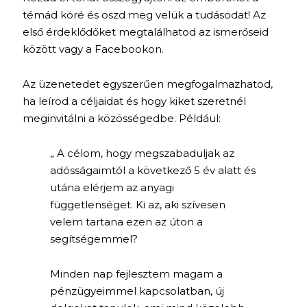
témád köré és oszd meg velük a tudásodat! Az
első érdeklődőket megtalálhatod az ismerőseid
között vagy a Facebookon.
Az üzenetedet egyszerűen megfogalmazhatod,
ha leírod a céljaidat és hogy kiket szeretnél
meginvitálni a közösségedbe. Például:
„ A célom, hogy megszabaduljak az
adósságaimtól a következő 5 év alatt és
utána elérjem az anyagi
függetlenséget. Ki az, aki szívesen
velem tartana ezen az úton a
segítségemmel?
Minden nap fejlesztem magam a
pénzügyeimmel kapcsolatban, új