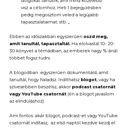
dolgokat tanulok, ami mind közelebb
visz a célomhoz. Heti 1 bejegyzésben
pedig megosztom veled a legújabb
tapasztalataimat. stb. „
Ebben az időszakban egyszerűen
oszd meg,
amit tanultál, tapasztaltál.
Ha elolvastál 10- 20-
30 könyvet a témádban, az emberek nagy %-ánál
többet fogsz tudni.
A blogodban egyszerűen dokumentáld, amit
tanultál, hogy haladsz. Indíthatsz
blogot
, vagy ha
szívesebben beszélsz, akkor
podcast csatornát
vagy YouTube csatornát
(én a blogot javaslom
az elinduláshoz).
Ami fontos: akár blogot, podcast-et vagy YouTube
csatornát indítasz, az első naptól kezdve kezdj el