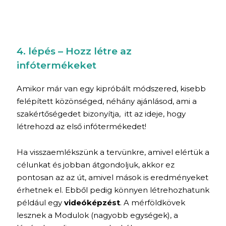
4. lépés – Hozz létre az
infótermékeket
Amikor már van egy kipróbált módszered, kisebb
felépített közönséged, néhány ajánlásod, ami a
szakértőségedet bizonyítja, itt az ideje, hogy
létrehozd az első infótermékedet!
Ha visszaemlékszünk a tervünkre, amivel elértük a
célunkat és jobban átgondoljuk, akkor ez
pontosan az az út, amivel mások is eredményeket
érhetnek el. Ebből pedig könnyen létrehozhatunk
például egy
videóképzést
. A mérföldkövek
lesznek a Modulok (nagyobb egységek), a