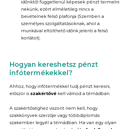
időnktől függetlenül képesek pénzt termelni
nekünk, ezért elméletileg nincs a
bevételnek felső plafonja (Szemben a
személyes szolgáltatásoknak, ahol a
munkával eltölthető időnk jelenti a felső
korlátot).
Hogyan kereshetsz pénzt
infótermékekkel?
Ahhoz, hogy infótermékkel tudj pénzt keresni,
először is
szakértővé
kell válnod a témádban.
A szakértőséghez viszont nem kell, hogy
szakkönyvek szerzője vagy többdiplomás
szakember legyél a témádban. Ha van egy olyan