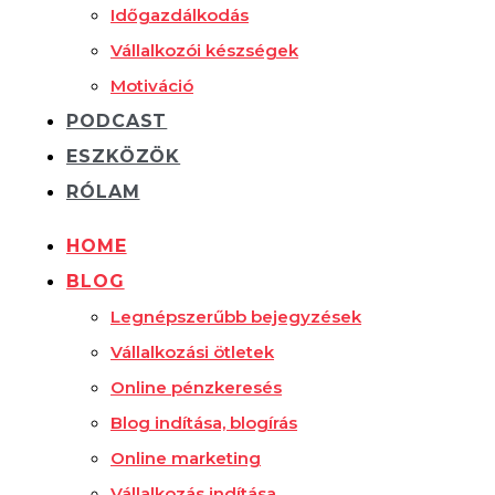
Időgazdálkodás
Vállalkozói készségek
Motiváció
PODCAST
ESZKÖZÖK
RÓLAM
HOME
BLOG
Legnépszerűbb bejegyzések
Vállalkozási ötletek
Online pénzkeresés
Blog indítása, blogírás
Online marketing
Vállalkozás indítása