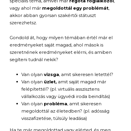
speciális téma, amivel már
régóta foglalkozol
,
vagy ahol már
megoldottál egy problémát
,
akkor abban gyorsan szakértői státuszt
szerezhetsz.
Gondold át, hogy milyen témában értél már el
eredményeket saját magad, ahol mások is
szeretnének eredményeket elérni, és amiben
segíteni tudnál nekik?
Van olyan
vizsga
, amit sikeresen letettél?
Van olyan
üzlet,
amit saját magad már
felépítettél? (pl. virtuális asszisztens
vállalkozás vagy ügyvédi iroda beindítás)
Van olyan
probléma
, amit sikeresen
megoldottál az életedben? (pl. adósság
visszafizetése, túlsúly leadása)
Ha te már megoldottad vagy elérted, és meg