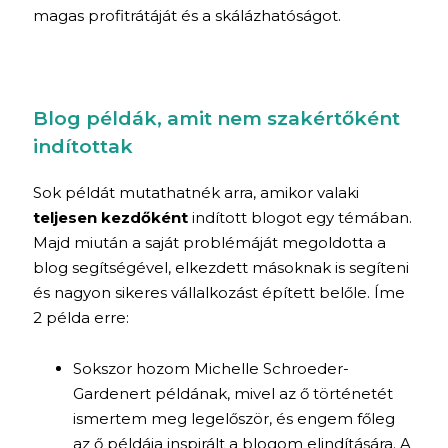
magas profitrátáját és a skálázhatóságot.
Blog példák, amit nem szakértőként
indítottak
Sok példát mutathatnék arra, amikor valaki
teljesen kezdőként
indított blogot egy témában.
Majd miután a saját problémáját megoldotta a
blog segítségével, elkezdett másoknak is segíteni
és nagyon sikeres vállalkozást épített belőle. Íme
2 példa erre:
Sokszor hozom Michelle Schroeder-
Gardenert példának, mivel az ő történetét
ismertem meg legelőször, és engem főleg
az ő példája inspirált a blogom elindítására. A