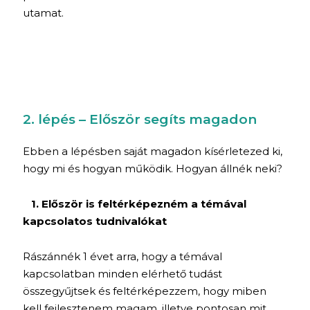
utamat.
2. lépés – Először segíts magadon
Ebben a lépésben saját magadon kísérletezed ki,
hogy mi és hogyan működik. Hogyan állnék neki?
1. Először is feltérképezném a témával
kapcsolatos tudnivalókat
Rászánnék 1 évet arra, hogy a témával
kapcsolatban minden elérhető tudást
összegyűjtsek és feltérképezzem, hogy miben
kell fejlesztenem magam, illetve pontosan mit