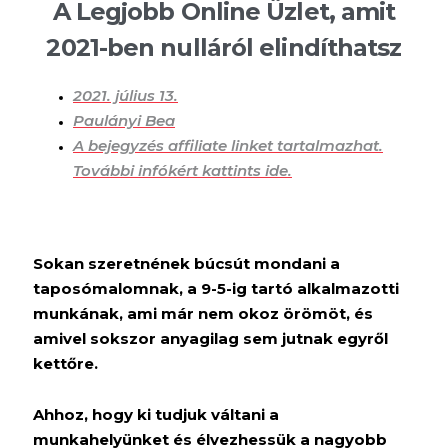
A Legjobb Online Üzlet, amit
2021-ben nulláról elindíthatsz
2021. július 13.
Paulányi Bea
A bejegyzés affiliate linket tartalmazhat.
További infókért kattints ide.
Sokan szeretnének búcsút mondani a
taposómalomnak, a 9-5-ig tartó alkalmazotti
munkának, ami már nem okoz örömöt, és
amivel sokszor anyagilag sem jutnak egyről
kettőre.
Ahhoz, hogy ki tudjuk váltani a
munkahelyünket és élvezhessük a nagyobb