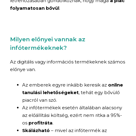
létrehozásában gondolkoznak, hogy maga
a piac
folyamatosan bővül
.
Milyen előnyei vannak az
infótermékeknek?
Az digitális vagy információs termékeknek számos
előnye van.
Az emberek egyre inkább keresik az
online
tanulási lehetőségeket
, tehát egy bővülő
piacról van szó.
Az infótermékek esetén általában alacsony
az előállítási költség, ezért nem ritka a 95%-
os
profitráta
.
Skálázható
– mivel az infótermék az