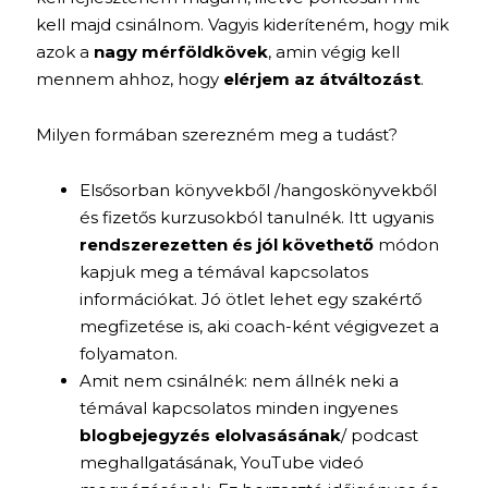
kell majd csinálnom. Vagyis kideríteném, hogy mik
azok a
nagy mérföldkövek
, amin végig kell
mennem ahhoz, hogy
elérjem az átváltozást
.
Milyen formában szerezném meg a tudást?
Elsősorban könyvekből /hangoskönyvekből
és fizetős kurzusokból tanulnék. Itt ugyanis
rendszerezetten és jól követhető
módon
kapjuk meg a témával kapcsolatos
információkat. Jó ötlet lehet egy szakértő
megfizetése is, aki coach-ként végigvezet a
folyamaton.
Amit nem csinálnék: nem állnék neki a
témával kapcsolatos minden ingyenes
blogbejegyzés elolvasásának
/ podcast
meghallgatásának, YouTube videó