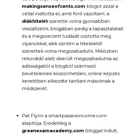
makingsenseofcents.com
blogot azzal a
céllal indította el, amit fönt vázoltam: a
diákhitelét
szerette volna gyorsabban
visszafizetni, blogjában pedig a tapasztalatait
és a megszerzett tudását osztotta meg
olyanokkal, akik szintén a hiteleiktől
szerettek volna megszabadulni. Miközben
rekordidő alatt sikerült megszabadulnia az
adósságaitól a blogból származó
bevételeinek köszönhetően, online képzés
keretében elkezdte tanítani másoknak a
módszerét.
Pat Flynn a smartpassiveincome.com
alapítója. Eredetileg a
greenexamacademy.com
bloggal indult,