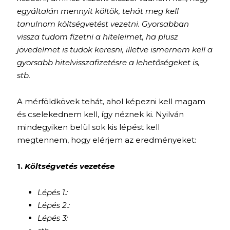
egyáltalán mennyit költök, tehát meg kell
tanulnom költségvetést vezetni. Gyorsabban
vissza tudom fizetni a hiteleimet, ha plusz
jövedelmet is tudok keresni, illetve ismernem kell a
gyorsabb hitelvisszafizetésre a lehetőségeket is,
stb.
A mérföldkövek tehát, ahol képezni kell magam
és cselekednem kell, így néznek ki. Nyilván
mindegyiken belül sok kis lépést kell
megtennem, hogy elérjem az eredményeket:
1.
Költségvetés vezetése
Lépés 1.:
Lépés 2.:
Lépés 3: