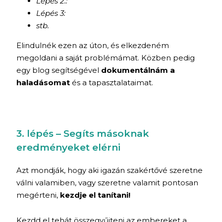
Lépés 2.:
Lépés 3:
stb.
Elindulnék ezen az úton, és elkezdeném
megoldani a saját problémámat. Közben pedig
egy blog segítségével
dokumentálnám a
haladásomat
és a tapasztalataimat.
3. lépés – Segíts másoknak
eredményeket elérni
Azt mondják, hogy aki igazán szakértővé szeretne
válni valamiben, vagy szeretne valamit pontosan
megérteni,
kezdje el tanítani!
Kezdd el tehát összegyűjteni az embereket a