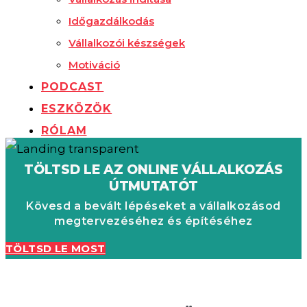
Időgazdálkodás
Vállalkozói készségek
Motiváció
PODCAST
ESZKÖZÖK
RÓLAM
TÖLTSD LE AZ ONLINE VÁLLALKOZÁS
ÚTMUTATÓT
Kövesd a bevált lépéseket a vállalkozásod
megtervezéséhez és építéséhez
TÖLTSD LE MOST