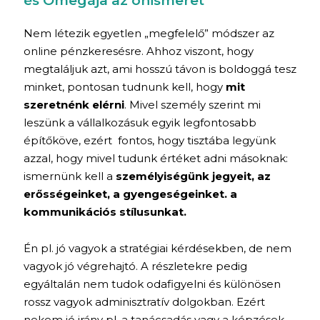
és Omegája az önismeret
Nem létezik egyetlen „megfelelő” módszer az
online pénzkeresésre. Ahhoz viszont, hogy
megtaláljuk azt, ami hosszú távon is boldoggá tesz
minket, pontosan tudnunk kell, hogy
mit
szeretnénk elérni
. Mivel személy szerint mi
leszünk a vállalkozásuk egyik legfontosabb
építőköve, ezért fontos, hogy tisztába legyünk
azzal, hogy mivel tudunk értéket adni másoknak:
ismernünk kell a
személyiségünk jegyeit, az
erősségeinket, a gyengeségeinket. a
kommunikációs stílusunkat.
Én pl. jó vagyok a stratégiai kérdésekben, de nem
vagyok jó végrehajtó. A részletekre pedig
egyáltalán nem tudok odafigyelni és különösen
rossz vagyok adminisztratív dolgokban. Ezért
nekem jó irány pl. a tanácsadás vagy a képzések