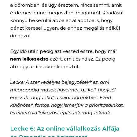
a bőrömben, és úgy éreztem, nincs semmi, amit
érdemes lenne megosztani magamról. Ráadásul
könnyű bekerülni abba az állapotba is, hogy
pénzt keresel ugyan, de ehhez megállás nélkül
dolgozol.
Egy idő után pedig azt veszed észre, hogy már
nem lelkesedsz
azért, amit csinálsz. Ez pedig
átmegy az írásokon keresztül.
Lecke: A szenvedélyes bejegyzésekhez, ami
megragadja mások figyelmét, az kell, hogy jól
érezzük magunkat a saját bőrünkben.
Ezért
különösen fontos, hogy ismerjük a prioritásainkat,
és élhető vállalkozást építsünk magunknak.
Lecke 6: Az online vállalkozás Alfája