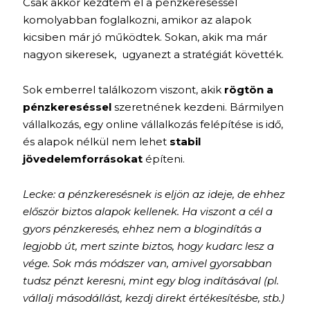
Csak akkor kezdtem el a pénzkereséssel
komolyabban foglalkozni, amikor az alapok
kicsiben már jó működtek. Sokan, akik ma már
nagyon sikeresek, ugyanezt a stratégiát követték.
Sok emberrel találkozom viszont, akik
rögtön a
pénzkereséssel
szeretnének kezdeni. Bármilyen
vállalkozás, egy online vállalkozás felépítése is idő,
és alapok nélkül nem lehet
stabil
jövedelemforrásokat
építeni.
Lecke: a pénzkeresésnek is eljön az ideje, de ehhez
először biztos alapok kellenek. Ha viszont a cél a
gyors pénzkeresés, ehhez nem a blogindítás a
legjobb út, mert szinte biztos, hogy kudarc lesz a
vége. Sok más módszer van, amivel gyorsabban
tudsz pénzt keresni, mint egy blog indításával (pl.
vállalj másodállást, kezdj direkt értékesítésbe, stb.)