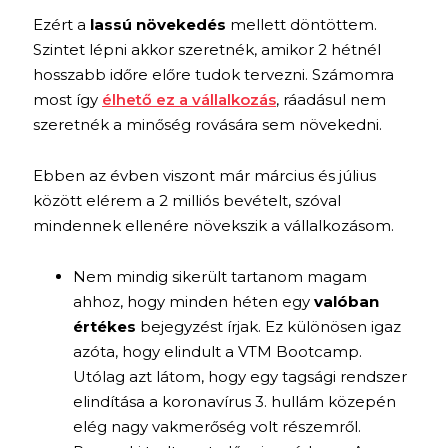
Ezért a
lassú növekedés
mellett döntöttem.
Szintet lépni akkor szeretnék, amikor 2 hétnél
hosszabb időre előre tudok tervezni. Számomra
most így
élhető ez a vállalkozás
, ráadásul nem
szeretnék a minőség rovására sem növekedni.
Ebben az évben viszont már március és július
között elérem a 2 milliós bevételt, szóval
mindennek ellenére növekszik a vállalkozásom.
Nem mindig sikerült tartanom magam
ahhoz, hogy minden héten egy
valóban
értékes
bejegyzést írjak. Ez különösen igaz
azóta, hogy elindult a VTM Bootcamp.
Utólag azt látom, hogy egy tagsági rendszer
elindítása a koronavírus 3. hullám közepén
elég nagy vakmerőség volt részemről.