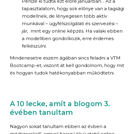
Persze ki tudta ezt előre januárban… Az a
tapasztalatom, hogy sok előnye van a tagsági
modellnek, de lényegesen több aktív
munkával – ügyfélszolgálati és szervezési –
jár, mint egy online képzés. Ha valaki ebben
a modellben gondolkozik, erre érdemes
felkészülni.
Mindenesetre eszem ágában sincs feladni a VTM
Bootcamp-et, viszont át kell gondolnom, hogy mit
és hogyan tudok hatékonyabban működtetni.
A 10 lecke, amit a blogom 3.
évében tanultam
Nagyon sokat tanultam ebben az évben a
módszerekről, amivel hosszú távú stabil online