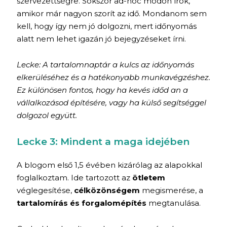
szervezettségre. Sokszor ad-hoc módon írok,
amikor már nagyon szorít az idő. Mondanom sem
kell, hogy így nem jó dolgozni, mert időnyomás
alatt nem lehet igazán jó bejegyzéseket írni.
Lecke: A tartalomnaptár a kulcs az időnyomás
elkerüléséhez és a hatékonyabb munkavégzéshez.
Ez különösen fontos, hogy ha kevés időd an a
vállalkozásod építésére, vagy ha külső segítséggel
dolgozol együtt.
Lecke 3: Mindent a maga idejében
A blogom első 1,5 évében kizárólag az alapokkal
foglalkoztam. Ide tartozott az
ötletem
véglegesítése,
célközönségem
megismerése, a
tartalomírás és forgalomépítés
megtanulása.