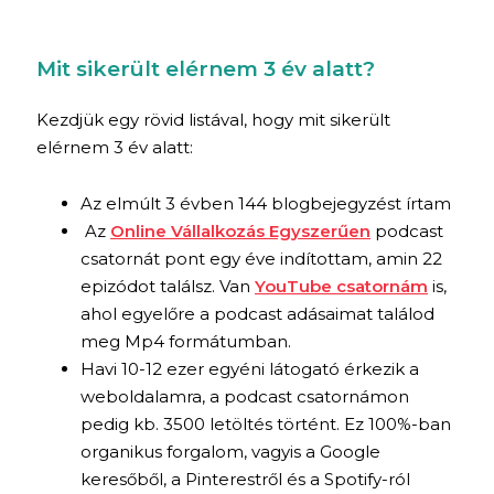
Mit sikerült elérnem 3 év alatt?
Kezdjük egy rövid listával, hogy mit sikerült
elérnem 3 év alatt:
Az elmúlt 3 évben 144 blogbejegyzést írtam
Az
Online Vállalkozás Egyszerűen
podcast
csatornát pont egy éve indítottam, amin 22
epizódot találsz. Van
YouTube csatornám
is,
ahol egyelőre a podcast adásaimat találod
meg Mp4 formátumban.
Havi 10-12 ezer egyéni látogató érkezik a
weboldalamra, a podcast csatornámon
pedig kb. 3500 letöltés történt. Ez 100%-ban
organikus forgalom, vagyis a Google
keresőből, a Pinterestről és a Spotify-ról