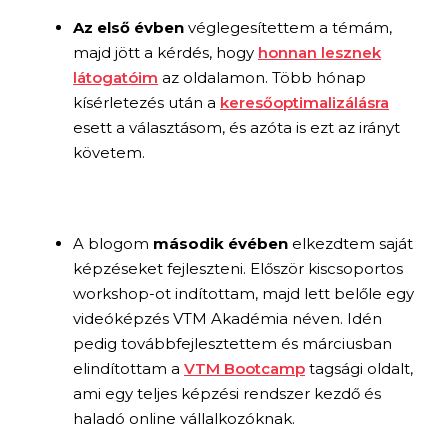
Az első évben
véglegesítettem a témám,
majd jött a kérdés, hogy
honnan lesznek
látogatóim
az oldalamon. Több hónap
kísérletezés után a
keresőoptimalizálásra
esett a választásom, és azóta is ezt az irányt
követem.
A blogom
második évében
elkezdtem saját
képzéseket fejleszteni. Először kiscsoportos
workshop-ot indítottam, majd lett belőle egy
videóképzés VTM Akadémia néven. Idén
pedig továbbfejlesztettem és márciusban
elindítottam a
VTM Bootcamp
tagsági oldalt,
ami egy teljes képzési rendszer kezdő és
haladó online vállalkozóknak.