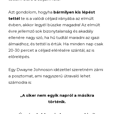
Azt gondolom, hogyha
bármilyen kis lépést
tettél
te is a valódi céljaid irányába az elmúlt
évben, akkor legyél büszke magadra! Az elmúlt
évre jellemző sok bizonytalanság és akadály
ellenére nagy szó, ha hű tudtál maradni az igazi
álmaidhoz, és tettél is értük. Ha minden nap csak
20-30 percet a céljaid elérésére szántál, az is
előrelépés.
Egy Dwayne Johnoson idézettel szeretném zárni
a posztomat, ami nagyszerű útravaló lehet
számodra is:
„A siker nem egyik napról a másikra
történik.