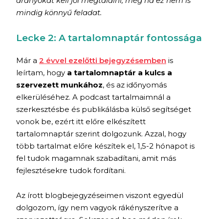
arányokat kell jól megtalálni, még ha ez nem is
mindig könnyű feladat.
Lecke 2: A tartalomnaptár fontossága
Már a
2 évvel ezelőtti bejegyzésemben
is
leírtam, hogy
a tartalomnaptár a kulcs a
szervezett munkához
, és az időnyomás
elkerüléséhez. A podcast tartalmaimnál a
szerkesztésbe és publikálásba külső segítséget
vonok be, ezért itt előre elkészített
tartalomnaptár szerint dolgozunk. Azzal, hogy
több tartalmat előre készítek el, 1,5-2 hónapot is
fel tudok magamnak szabadítani, amit más
fejlesztésekre tudok fordítani.
Az írott blogbejegyzéseimen viszont egyedül
dolgozom, így nem vagyok rákényszerítve a