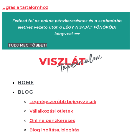
Ugrás a tartalomhoz
Fedezd fel az online pénzkereséshez és a szabadabb
élethez vezető utat a LÉGY A SAJÁT FŐNÖKÖD!
könyvvel ⟹
TUDJ MEG TÖBBET!
HOME
BLOG
Legnépszerűbb bejegyzések
Vállalkozási ötletek
Online pénzkeresés
Blog indítása, blogírás