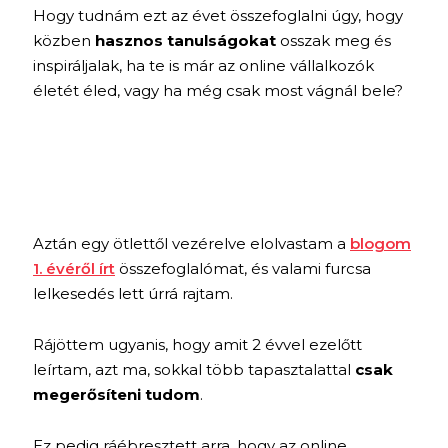
Hogy tudnám ezt az évet összefoglalni úgy, hogy
közben
hasznos tanulságokat
osszak meg és
inspiráljalak, ha te is már az online vállalkozók
életét éled, vagy ha még csak most vágnál bele?
Aztán egy ötlettől vezérelve elolvastam a
blogom
1. évéről írt
összefoglalómat, és valami furcsa
lelkesedés lett úrrá rajtam.
Rájöttem ugyanis, hogy amit 2 évvel ezelőtt
leírtam, azt ma, sokkal több tapasztalattal
csak
megerősíteni tudom
.
Ez pedig ráébresztett arra, hogy az online