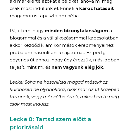
aki már elérte azokat a célokat, ahova mi még
csak most indulunk el. Ennek a
káros hatásait
magamon is tapasztalom néha.
Rájöttem, hogy
minden bizonytalanságom
a
blogommal és a vállalkozásommal kapcsolatban
akkor kezdődik, amikor mások eredményeihez
próbálom hasonlítani a sajátomat. Ez pedig
egyenes út ahhoz, hogy úgy érezzük, más jobban
teljesít, mint mi, és
nem vagyunk elég jók
.
Lecke: Soha ne hasonlítsd magad másokhoz,
különösen ne olyanokhoz, akik már az út közepén
tartanak, vagy már célba értek, miközben te még
csak most indulsz.
Lecke 8: Tartsd szem előtt a
prioritásaid