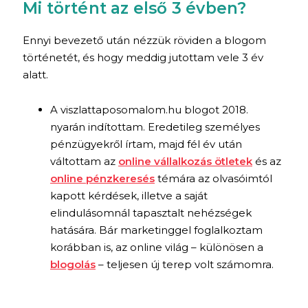
Mi történt az első 3 évben?
Ennyi bevezető után nézzük röviden a blogom
történetét, és hogy meddig jutottam vele 3 év
alatt.
A viszlattaposomalom.hu blogot 2018.
nyarán indítottam. Eredetileg személyes
pénzügyekről írtam, majd fél év után
váltottam az
online vállalkozás ötletek
és az
online pénzkeresés
témára az olvasóimtól
kapott kérdések, illetve a saját
elindulásomnál tapasztalt nehézségek
hatására. Bár marketinggel foglalkoztam
korábban is, az online világ – különösen a
blogolás
– teljesen új terep volt számomra.