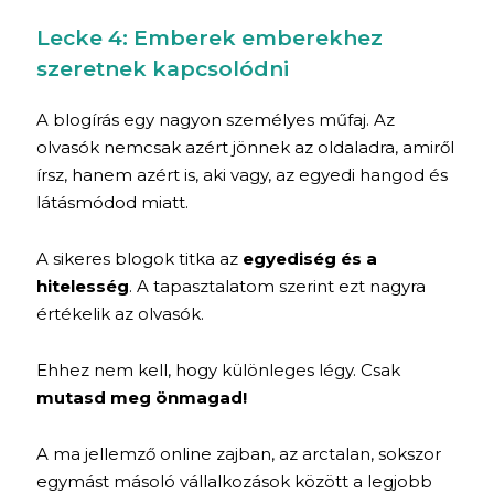
Lecke 4: Emberek emberekhez
szeretnek kapcsolódni
A blogírás egy nagyon személyes műfaj. Az
olvasók nemcsak azért jönnek az oldaladra, amiről
írsz, hanem azért is, aki vagy, az egyedi hangod és
látásmódod miatt.
A sikeres blogok titka az
egyediség és a
hitelesség
. A tapasztalatom szerint ezt nagyra
értékelik az olvasók.
Ehhez nem kell, hogy különleges légy. Csak
mutasd meg önmagad!
A ma jellemző online zajban, az arctalan, sokszor
egymást másoló vállalkozások között a legjobb