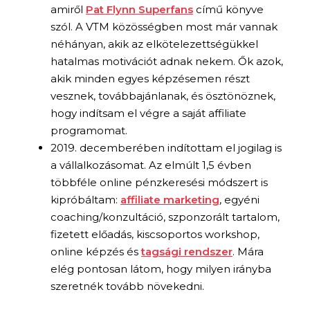
amiről
Pat Flynn Superfans
című könyve
szól. A VTM közösségben most már vannak
néhányan, akik az elkötelezettségükkel
hatalmas motivációt adnak nekem. Ők azok,
akik minden egyes képzésemen részt
vesznek, továbbajánlanak, és ösztönöznek,
hogy indítsam el végre a saját affiliate
programomat.
2019. decemberében indítottam el jogilag is
a vállalkozásomat. Az elmúlt 1,5 évben
többféle online pénzkeresési módszert is
kipróbáltam:
affiliate marketing
, egyéni
coaching/konzultáció, szponzorált tartalom,
fizetett előadás, kiscsoportos workshop,
online képzés és
tagsági rendszer
. Mára
elég pontosan látom, hogy milyen irányba
szeretnék tovább növekedni.