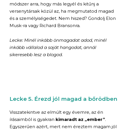
módszer arra, hogy más legyél és kitűnj a
versenytársak közül az, ha megmutatod magad
és a személyiségedet. Nem hiszed? Gondolj Elon
Musk-ra vagy Richard Bransonra
.
Lecke: Minél inkább önmagadat adod, minél
inkább vállalod a saját hangodat, annál
sikeresebb lesz a blogod.
Lecke 5. Érezd jól magad a bőrödben
Visszatekintve az elmúlt egy évemre, az én
írásaimból is gyakran
kimaradt az „ember”
.
Egyszerűen azért, mert nem éreztem magam jól