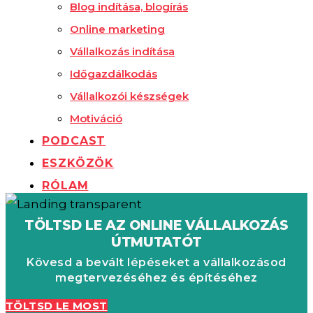
Blog indítása, blogírás
Online marketing
Vállalkozás indítása
Időgazdálkodás
Vállalkozói készségek
Motiváció
PODCAST
ESZKÖZÖK
RÓLAM
TÖLTSD LE AZ ONLINE VÁLLALKOZÁS
ÚTMUTATÓT
Kövesd a bevált lépéseket a vállalkozásod
megtervezéséhez és építéséhez
TÖLTSD LE MOST