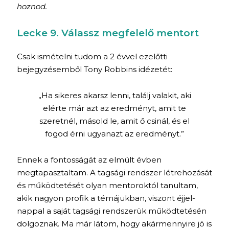
hoznod.
Lecke 9. Válassz megfelelő mentort
Csak ismételni tudom a 2 évvel ezelőtti
bejegyzésemből Tony Robbins idézetét:
„Ha sikeres akarsz lenni, találj valakit, aki
elérte már azt az eredményt, amit te
szeretnél, másold le, amit ő csinál, és el
fogod érni ugyanazt az eredményt.”
Ennek a fontosságát az elmúlt évben
megtapasztaltam. A tagsági rendszer létrehozását
és működtetését olyan mentoroktól tanultam,
akik nagyon profik a témájukban, viszont éjjel-
nappal a saját tagsági rendszerük működtetésén
dolgoznak. Ma már látom, hogy akármennyire jó is