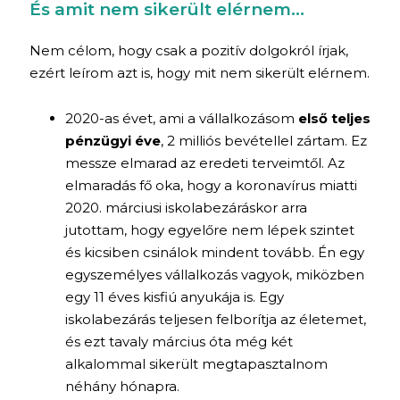
És amit nem sikerült elérnem…
Nem célom, hogy csak a pozitív dolgokról írjak,
ezért leírom azt is, hogy mit nem sikerült elérnem.
2020-as évet, ami a vállalkozásom
első teljes
pénzügyi éve
, 2 milliós bevétellel zártam. Ez
messze elmarad az eredeti terveimtől. Az
elmaradás fő oka, hogy a koronavírus miatti
2020. márciusi iskolabezáráskor arra
jutottam, hogy egyelőre nem lépek szintet
és kicsiben csinálok mindent tovább. Én egy
egyszemélyes vállalkozás vagyok, miközben
egy 11 éves kisfiú anyukája is. Egy
iskolabezárás teljesen felborítja az életemet,
és ezt tavaly március óta még két
alkalommal sikerült megtapasztalnom
néhány hónapra.