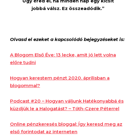
Úgy éred el, ha minden nap egy kicsit
jobbá válsz. Ez összeadódik.”
Olvasd el ezeket a kapcsolódó bejegyzéseket is:
A Blogom Első Éve: 13 lecke, amit jó lett volna
előre tudni
Hogyan kerestem pénzt 2020. áprilisban a
blogommal?
Podcast #20 – Hogyan váljunk Hatékonyabbá és
küzdjük le a Halogatást? – Tóth-Czere Péterrel
Online pénzkeresés bloggal: Így keresd meg az
első forintodat az interneten