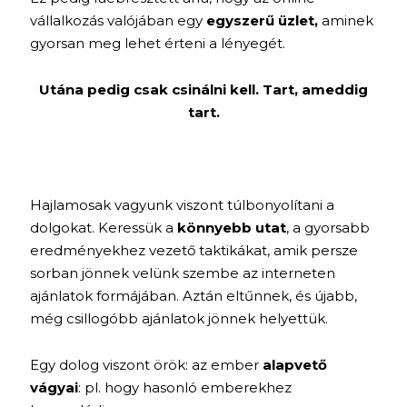
vállalkozás valójában egy
egyszerű üzlet,
aminek
gyorsan meg lehet érteni a lényegét.
Utána pedig csak csinálni kell. Tart, ameddig
tart.
Hajlamosak vagyunk viszont túlbonyolítani a
dolgokat. Keressük a
könnyebb utat
, a gyorsabb
eredményekhez vezető taktikákat, amik persze
sorban jönnek velünk szembe az interneten
ajánlatok formájában. Aztán eltűnnek, és újabb,
még csillogóbb ajánlatok jönnek helyettük.
Egy dolog viszont örök: az ember
alapvető
vágyai
: pl. hogy hasonló emberekhez