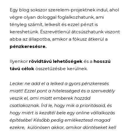
Egy blog sokszor szerelem-projektnek indul, ahol
végre olyan dologgal foglalkozhatunk, ami
tényleg számít, lelkesít és ezzel pénzt is
kereshetünk. Észrevétlenül átcsúszhatunk viszont
abba az állapotba, amikor a fókusz átkerül a
pénzkeresésre.
Ilyenkor
rövidtávú lehetőségek
és a
hosszú
távú célok
összetűzésbe kerülnek.
Lecke: ne add el a lelked a gyors pénzkeresés
miatt! Ezzel pont a hitelességed és a szenvedély
veszik el, ami miatt emberek hozzád
csatlakoznak. Írd le, hogy mik a prioritásaid, és
hogy miért is kezdtél bele egy online vállalkozás
építésébe! Később pedig emlékeztesd magad
ezekre, különösen akkor, amikor döntéseket kell