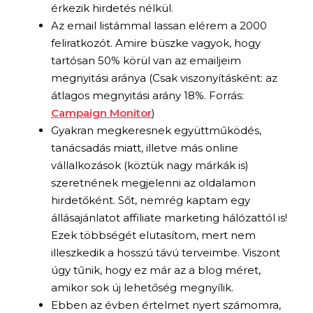
érkezik hirdetés nélkül.
Az email listámmal lassan elérem a 2000
feliratkozót. Amire büszke vagyok, hogy
tartósan 50% körül van az emailjeim
megnyitási aránya (Csak viszonyításként: az
átlagos megnyitási arány 18%. Forrás:
Campaign Monitor
)
Gyakran megkeresnek együttműködés,
tanácsadás miatt, illetve más online
vállalkozások (köztük nagy márkák is)
szeretnének megjelenni az oldalamon
hirdetőként. Sőt, nemrég kaptam egy
állásajánlatot affiliate marketing hálózattól is!
Ezek többségét elutasítom, mert nem
illeszkedik a hosszú távú terveimbe. Viszont
úgy tűnik, hogy ez már az a blog méret,
amikor sok új lehetőség megnyílik.
Ebben az évben értelmet nyert számomra,