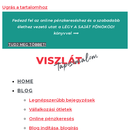
Ugrás a tartalomhoz
Fedezd fel az online pénzkereséshez és a szabadabb
élethez vezető utat a LÉGY A SAJÁT FŐNÖKÖD!
könyvvel ⟹
TUDJ MEG TÖBBET!
HOME
BLOG
Legnépszerűbb bejegyzések
Vállalkozási ötletek
Online pénzkeresés
Blog indítása, blogírás