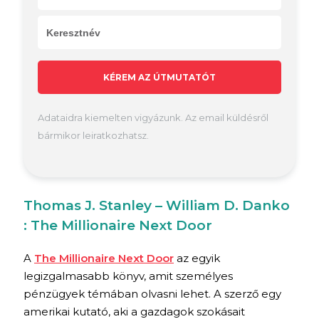
KÉREM AZ ÚTMUTATÓT
Adataidra kiemelten vigyázunk. Az email küldésről
bármikor leiratkozhatsz.
Thomas J. Stanley – William D. Danko
: The Millionaire Next Door
A
The Millionaire Next Door
az egyik
legizgalmasabb könyv, amit személyes
pénzügyek témában olvasni lehet. A szerző egy
amerikai kutató, aki a gazdagok szokásait