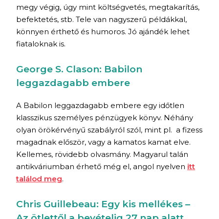
megy végig, úgy mint költségvetés, megtakarítás,
befektetés, stb. Tele van nagyszerű példákkal,
könnyen érthető és humoros. Jó ajándék lehet
fiataloknak is.
George S. Clason: Babilon
leggazdagabb embere
A Babilon leggazdagabb embere egy időtlen
klasszikus személyes pénzügyek könyv. Néhány
olyan örökérvényű szabályról szól, mint pl. a fizess
magadnak először, vagy a kamatos kamat elve.
Kellemes, rövidebb olvasmány. Magyarul talán
antikváriumban érhető még el, angol nyelven
itt
találod meg
.
Chris Guillebeau:
Egy kis mellékes
–
Az ötlettől a bevételig 27 nap alatt