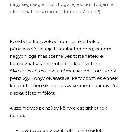
nagy segítség ahhoz, hogy fejleszteni tudjam az
oldalamat. Köszönöm a támogatásodat!)
Ezekből a könyvekből nem csak a bölcs
pénzkezelés alapjait tanulhatod meg, hanem
nagyon izgalmas személyes történetekkel
találkozhatsz, ami erőt ad és kifejezetten
élvezetessé teszi ezt a témát. Az én utam is egy
pénzügyi könyv olvasásával kezdődött, és ennek
köszönhetően sikerült visszavennem az irányítást
a saját életem fölött.
A személyes pénzügy könyvek segíthetnek
neked:
gyorsabban visszafizetni a hiteleidet