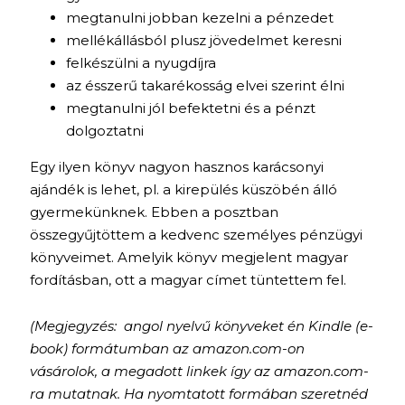
megtanulni jobban kezelni a pénzedet
mellékállásból plusz jövedelmet keresni
felkészülni a nyugdíjra
az ésszerű takarékosság elvei szerint élni
megtanulni jól befektetni és a pénzt
dolgoztatni
Egy ilyen könyv nagyon hasznos karácsonyi
ajándék is lehet, pl. a kirepülés küszöbén álló
gyermekünknek. Ebben a posztban
összegyűjtöttem a kedvenc személyes pénzügyi
könyveimet. Amelyik könyv megjelent magyar
fordításban, ott a magyar címet tüntettem fel.
(Megjegyzés: angol nyelvű könyveket én Kindle (e-
book) formátumban az amazon.com-on
vásárolok, a megadott linkek így az amazon.com-
ra mutatnak. Ha nyomtatott formában szeretnéd