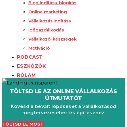
Blog indítása, blogírás
Online marketing
Vállalkozás indítása
Időgazdálkodás
Vállalkozói készségek
Motiváció
PODCAST
ESZKÖZÖK
RÓLAM
TÖLTSD LE AZ ONLINE VÁLLALKOZÁS
ÚTMUTATÓT
Kövesd a bevált lépéseket a vállalkozásod
megtervezéséhez és építéséhez
TÖLTSD LE MOST