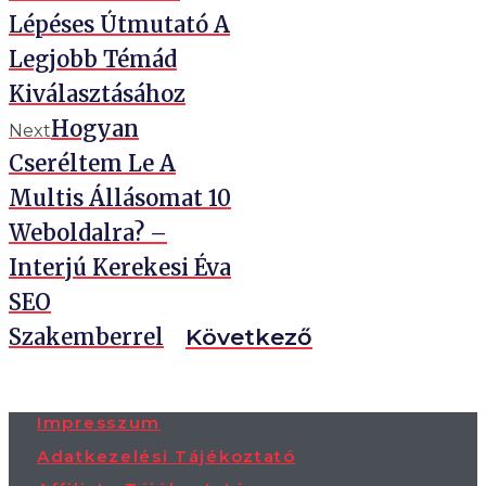
Lépéses Útmutató A
Legjobb Témád
Kiválasztásához
Hogyan
Next
Cseréltem Le A
Multis Állásomat 10
Weboldalra? –
Interjú Kerekesi Éva
SEO
Szakemberrel
Következő
Impresszum
Adatkezelési Tájékoztató