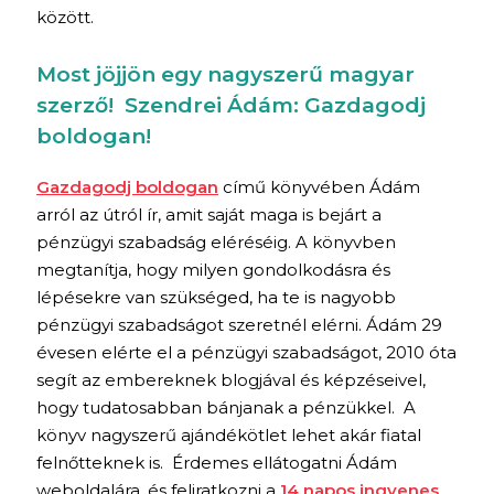
között.
Most jöjjön egy nagyszerű magyar
szerző! Szendrei Ádám: Gazdagodj
boldogan!
Gazdagodj boldogan
című könyvében Ádám
arról az útról ír, amit saját maga is bejárt a
pénzügyi szabadság eléréséig. A könyvben
megtanítja, hogy milyen gondolkodásra és
lépésekre van szükséged, ha te is nagyobb
pénzügyi szabadságot szeretnél elérni. Ádám 29
évesen elérte el a pénzügyi szabadságot, 2010 óta
segít az embereknek blogjával és képzéseivel,
hogy tudatosabban bánjanak a pénzükkel. A
könyv nagyszerű ajándékötlet lehet akár fiatal
felnőtteknek is. Érdemes ellátogatni Ádám
weboldalára, és feliratkozni a
14 napos ingyenes