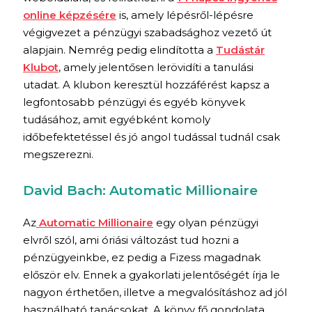
online képzésére
is, amely lépésről-lépésre
végigvezet a pénzügyi szabadsághoz vezető út
alapjain. Nemrég pedig elindította a
Tudástár
Klubot
, amely jelentősen lerövidíti a tanulási
utadat. A klubon keresztül hozzáférést kapsz a
legfontosabb pénzügyi és egyéb könyvek
tudásához, amit egyébként komoly
időbefektetéssel és jó angol tudással tudnál csak
megszerezni.
David Bach: Automatic Millionaire
Az
Automatic Millionaire
egy olyan pénzügyi
elvről szól, ami óriási változást tud hozni a
pénzügyeinkbe, ez pedig a Fizess magadnak
először elv. Ennek a gyakorlati jelentőségét írja le
nagyon érthetően, illetve a megvalósításhoz ad jól
használható tanácsokat. A könyv fő gondolata