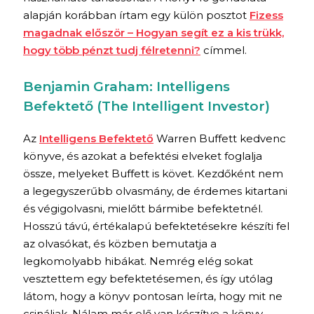
alapján korábban írtam egy külön posztot
Fizess
magadnak először – Hogyan segít ez a kis trükk,
hogy több pénzt tudj félretenni?
címmel.
Benjamin Graham: Intelligens
Befektető (The Intelligent Investor)
Az
Intelligens Befektető
Warren Buffett kedvenc
könyve, és azokat a befektési elveket foglalja
össze, melyeket Buffett is követ. Kezdőként nem
a legegyszerűbb olvasmány, de érdemes kitartani
és végigolvasni, mielőtt bármibe befektetnél.
Hosszú távú, értékalapú befektetésekre készíti fel
az olvasókat, és közben bemutatja a
legkomolyabb hibákat. Nemrég elég sokat
vesztettem egy befektetésemen, és így utólag
látom, hogy a könyv pontosan leírta, hogy mit ne
csináljak. Nálam már elő van készítve a könyv