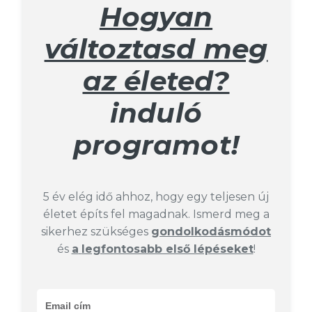
Hogyan
változtasd meg
az életed?
induló
programot!
5 év elég idő ahhoz, hogy egy teljesen új
életet építs fel magadnak. Ismerd meg a
sikerhez szükséges
g
ondolkodásmódot
és
a
legfontosabb első lépéseket
!