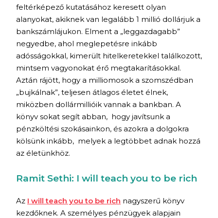
feltérképező kutatásához keresett olyan
alanyokat, akiknek van legalább 1 millió dollárjuk a
bankszámlájukon. Elment a „leggazdagabb”
negyedbe, ahol meglepetésre inkább
adósságokkal, kimerült hitelkeretekkel találkozott,
mintsem vagyonokat érő megtakarításokkal.
Aztán rájött, hogy a milliomosok a szomszédban
„bujkálnak”, teljesen átlagos életet élnek,
miközben dollármillióik vannak a bankban. A
könyv sokat segít abban, hogy javítsunk a
pénzköltési szokásainkon, és azokra a dolgokra
kölsünk inkább, melyek a legtöbbet adnak hozzá
az életünkhöz.
Ramit Sethi: I will teach you to be rich
Az
I will teach you to be rich
nagyszerű könyv
kezdőknek. A személyes pénzügyek alapjain