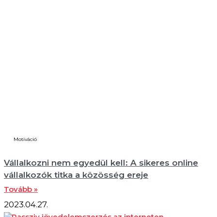
Motiváció
Vállalkozni nem egyedül kell: A sikeres online
vállalkozók titka a közösség ereje
Tovább »
2023.04.27.