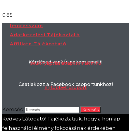
Impresszum
Adatkezelési Tájékoztató
Affiliate Tájékoztató
Kérdésed van? Írj nekem emailt!
paulanyi@viszlattaposomalom.hu
Csatlakozz a Facebook csoportunkhoz!
Élj többet! csoport
Keresés:
Kedves Látogató! Tájékoztatjuk, hogy a honlap
felhasználói élmény fokozásának érdekében