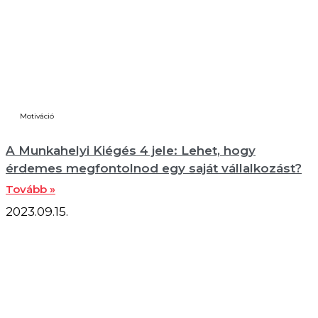
Motiváció
A Munkahelyi Kiégés 4 jele: Lehet, hogy
érdemes megfontolnod egy saját vállalkozást?
Tovább »
2023.09.15.