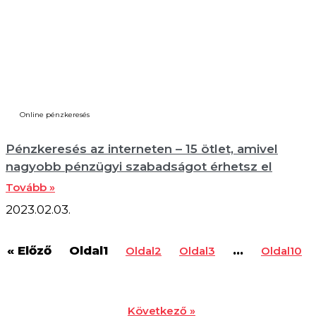
Online pénzkeresés
Pénzkeresés az interneten – 15 ötlet, amivel
nagyobb pénzügyi szabadságot érhetsz el
Tovább »
2023.02.03.
« Előző
Oldal
1
…
Oldal
2
Oldal
3
Oldal
10
Következő »