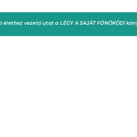
bb élethez vezető utat a LÉGY A SAJÁT FŐNÖKÖD! kö