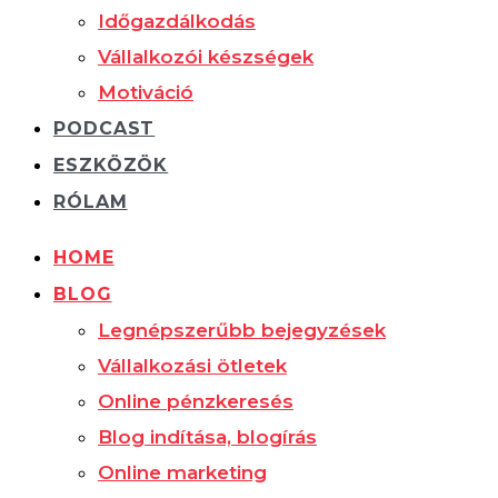
Időgazdálkodás
Vállalkozói készségek
Motiváció
PODCAST
ESZKÖZÖK
RÓLAM
HOME
BLOG
Legnépszerűbb bejegyzések
Vállalkozási ötletek
Online pénzkeresés
Blog indítása, blogírás
Online marketing