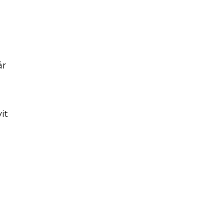
ár
it