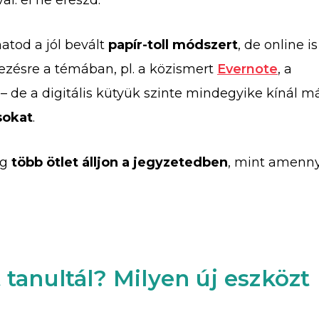
al: el ne ereszd.
atod a jól bevált
papír-toll módszert
, de online is
ezésre a témában, pl. a közismert
Evernote
, a
– de a digitális kütyük szinte mindegyike kínál m
sokat
.
ig
több ötlet álljon a jegyzetedben
, mint amenny
t tanultál? Milyen új eszközt