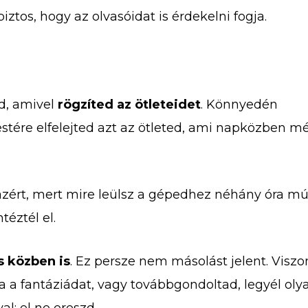
tos, hogy az olvasóidat is érdekelni fogja.
d, amivel
rögzíted az ötleteidet
. Könnyedén
estére elfelejted azt az ötleted, ami napközben m
 azért, mert mire leülsz a gépedhez néhány óra mú
téztél el.
s közben is
. Ez persze nem másolást jelent. Viszo
a fantáziádat, vagy továbbgondoltad, legyél oly