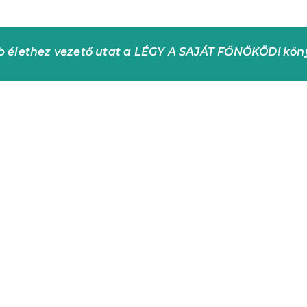
bb élethez vezető utat a LÉGY A SAJÁT FŐNÖKÖD! kö