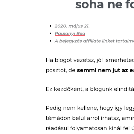
soha ne fo
2020. május 21.
Paulányi Bea
A bejegyzés affiliate linket tartalm
Ha blogot vezetsz, jól ismerheted
posztot, de
semmi nem jut az e
Ez kezdőként, a blogunk elindít
Pedig nem kellene, hogy így leg
témádon belül arról írhatsz, amirő
ráadásul folyamatosan kínál fel ú