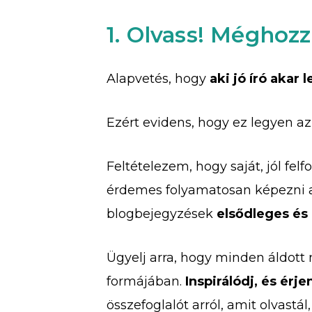
1. Olvass! Méghozz
Alapvetés, hogy
aki jó író akar l
Ezért evidens, hogy ez legyen az 
Feltételezem, hogy saját, jól fe
érdemes folyamatosan képezni 
blogbejegyzések
elsődleges és 
Ügyelj arra, hogy minden áldott 
formájában.
Inspirálódj, és érj
összefoglalót arról, amit olvastá