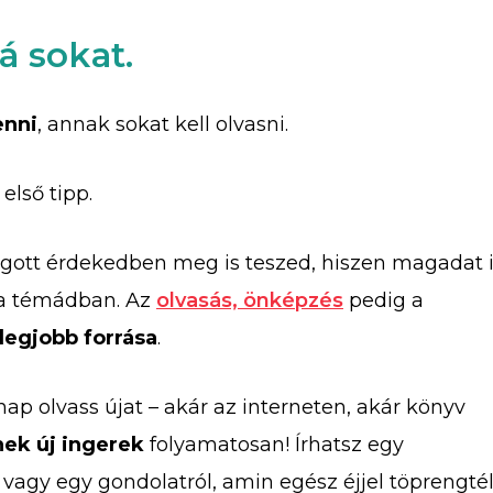
á sokat.
enni
, annak sokat kell olvasni.
első tipp.
lfogott érdekedben meg is teszed, hiszen magadat 
a témádban. Az
olvasás, önképzés
pedig a
legjobb forrása
.
nap olvass újat – akár az interneten, akár könyv
enek új ingerek
folyamatosan! Írhatsz egy
l, vagy egy gondolatról, amin egész éjjel töprengtél