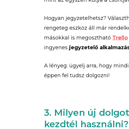
mint az egyszeri kutya a csontjáv
Hogyan jegyzetelhetsz? Választh
rengeteg eszköz áll már rendelk
másokkal is megosztható
Trello
ingyenes
jegyzetelő alkalmazá
A lényeg: ügyelj arra, hogy mind
éppen fel tudsz dolgozni!
3. Milyen új dolgo
kezdtél használni?