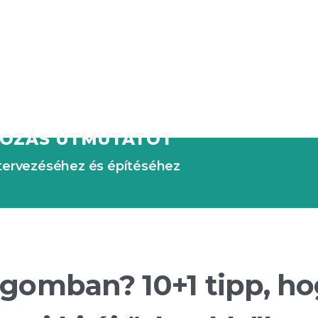
KOZÁS ÚTMUTATÓT
gtervezéséhez és építéséhez
logomban? 10+1 tipp, h