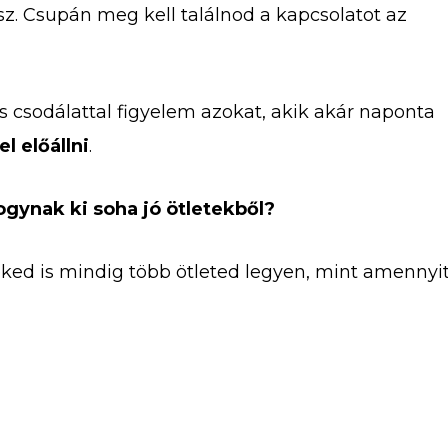
sz. Csupán meg kell találnod a kapcsolatot az
is csodálattal figyelem azokat, akik akár naponta
l előállni
.
gynak ki soha jó ötletekből?
eked is mindig több ötleted legyen, mint amennyi