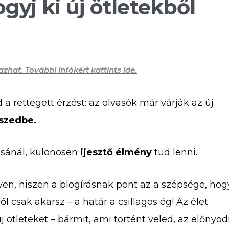
gyj ki új ötletekből
azhat. További infókért kattints ide.
 a rettegett érzést: az olvasók már várják az új
szedbe.
ásánál, különösen
ijesztő élmény
tud lenni.
yen, hiszen a blogírásnak pont az a szépsége,
hog
l csak akarsz – a határ a csillagos ég! Az élet
j ötleteket – bármit, ami történt veled, az előnyöd