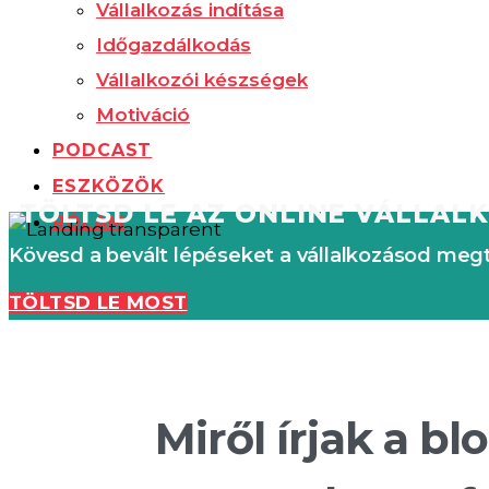
Vállalkozás indítása
Időgazdálkodás
Vállalkozói készségek
Motiváció
PODCAST
ESZKÖZÖK
TÖLTSD LE AZ ONLINE VÁLLAL
RÓLAM
Kövesd a bevált lépéseket a vállalkozásod me
TÖLTSD LE MOST
Miről írjak a b