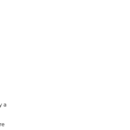
y a
re