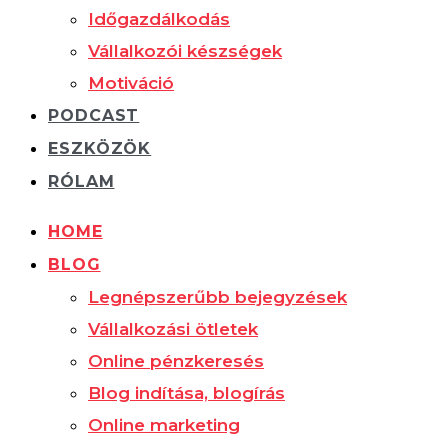
Időgazdálkodás
Vállalkozói készségek
Motiváció
PODCAST
ESZKÖZÖK
RÓLAM
HOME
BLOG
Legnépszerűbb bejegyzések
Vállalkozási ötletek
Online pénzkeresés
Blog indítása, blogírás
Online marketing