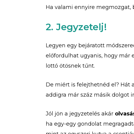
Ha valami ennyire megmozgat, biz
2. Jegyzetelj!
Legyen egy bejáratott módszere
előfordulhat ugyanis, hogy már 
lottó ötösnek tűnt.
De miért is felejthetnéd el? Hát
addigra már száz másik dolgot in
Jól jön a jegyzetelés akár
olvasá
ha egy-egy gondolat megragadta 